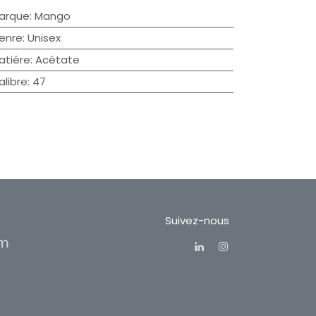
arque
:
Mango
enre
:
Unisex
atiére
:
Acétate
alibre
:
47
Suivez-nous
om