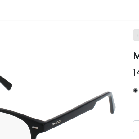
m Osix
SAV
Contact
Empregos
M
1