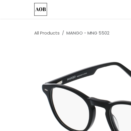
Skip to Content
Accueil
Nos Collections
Custo
All Products
MANGO - MNG 5502