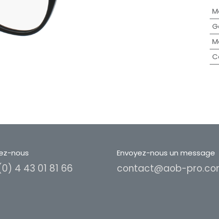
M
G
M
C
ez-nous
Envoyez-nous un message
(0) 4 43 01 81 66
contact@aob-pro.c