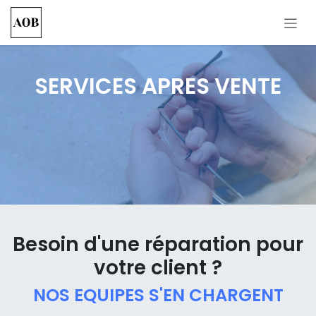
Se rendre au contenu
SERVICES APRES VENTE
Besoin d'une réparation pour
votre client ?
NOS EQUIPES S'EN CHARGENT