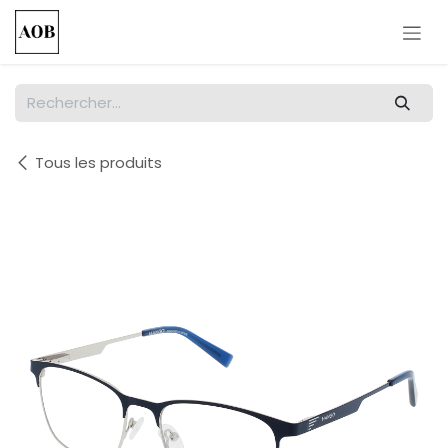
Se rendre au contenu
Tous les produits