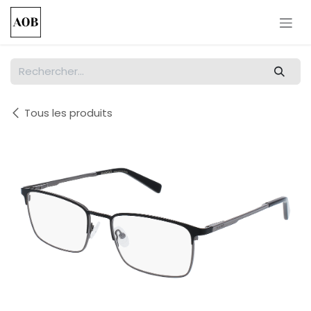
Se rendre au contenu
Tous les produits