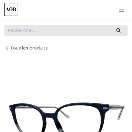
Se rendre au contenu
Tous les produits