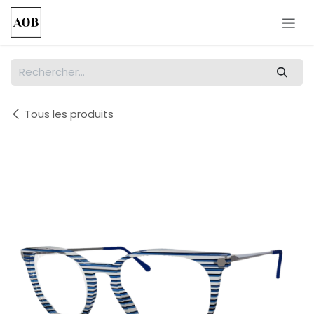
Se rendre au contenu
Tous les produits