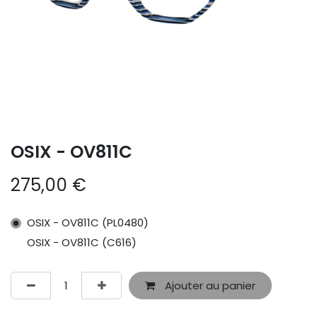
OSIX - OV811C
275,00
€
OSIX - OV811C (PL0480)
OSIX - OV811C (C616)
Ajouter au panier