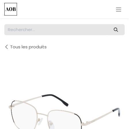
Se rendre au contenu
Tous les produits