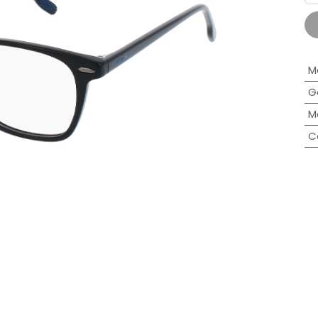
M
G
M
C