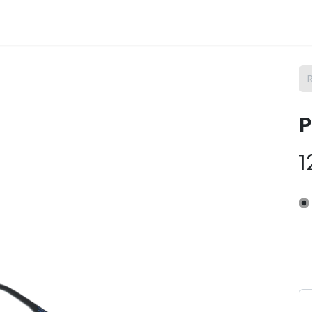
m Osix
SAV
Contact
Postes
P
1