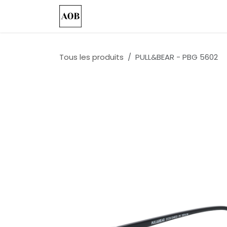
Se rendre au contenu
Accueil
Nos Collections
Custo
Tous les produits
PULL&BEAR - PBG 5602