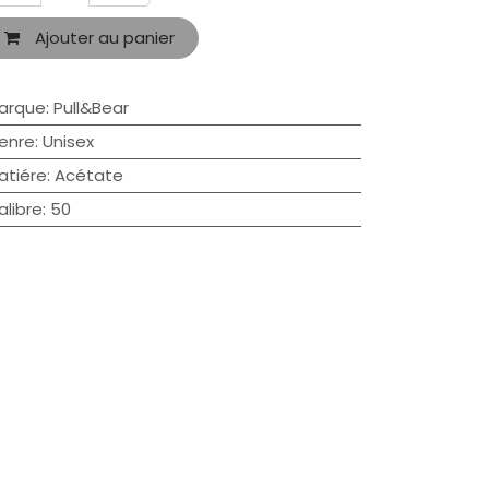
Ajouter au panier
arque
:
Pull&Bear
enre
:
Unisex
atiére
:
Acétate
alibre
:
50