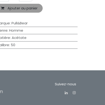
Ajouter au panier
arque
:
Pull&Bear
enre
:
Homme
atiére
:
Acétate
alibre
:
50
Suivez-nous
om