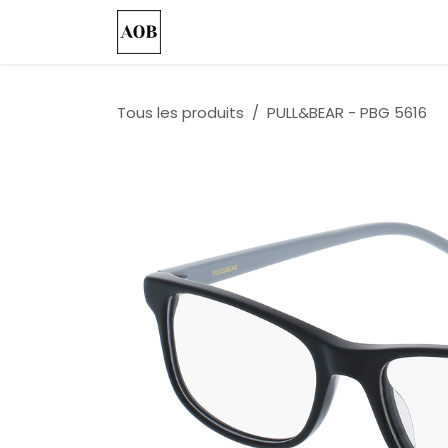
Se rendre au contenu
Accueil
Nos Collections
Custo
Tous les produits
PULL&BEAR - PBG 5616