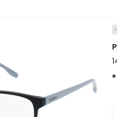
m Osix
SAV
Contact
Postes
P
1