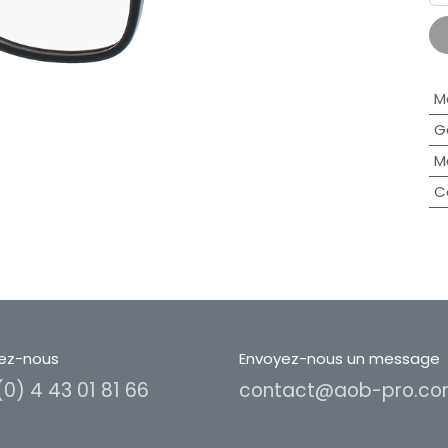
M
G
M
C
ez-nous
Envoyez-nous un message
(0) 4 43 01 81 66
contact@aob-pro.c