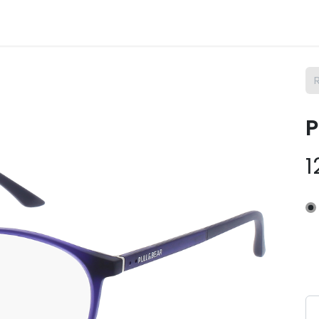
m Osix
SAV
Contact
Postes
P
1