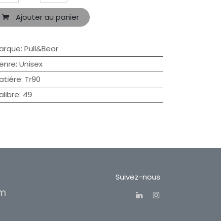
Ajouter au panier
arque
:
Pull&Bear
enre
:
Unisex
atiére
:
Tr90
alibre
:
49
Suivez-nous
om