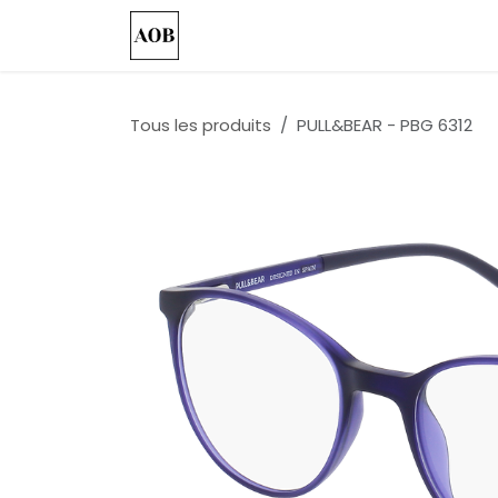
Se rendre au contenu
Accueil
Nos Collections
Custo
Tous les produits
PULL&BEAR - PBG 6312