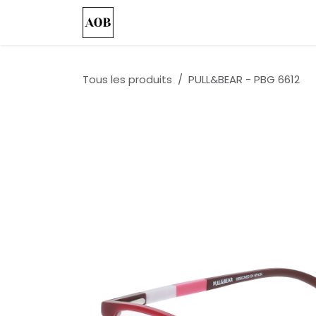
Se rendre au contenu
Accueil
Nos Collections
Custo
Tous les produits
PULL&BEAR - PBG 6612