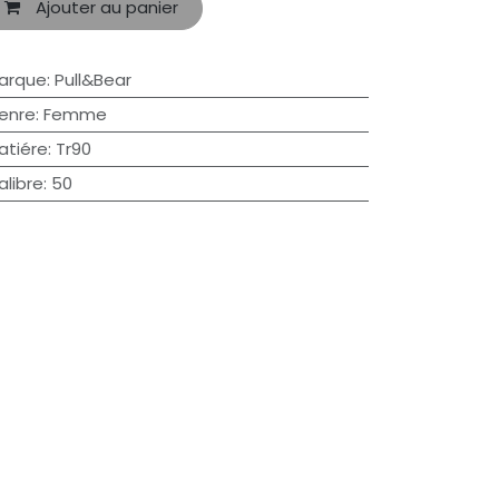
Ajouter au panier
arque
:
Pull&Bear
enre
:
Femme
atiére
:
Tr90
alibre
:
50