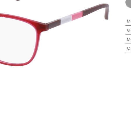
M
G
M
C