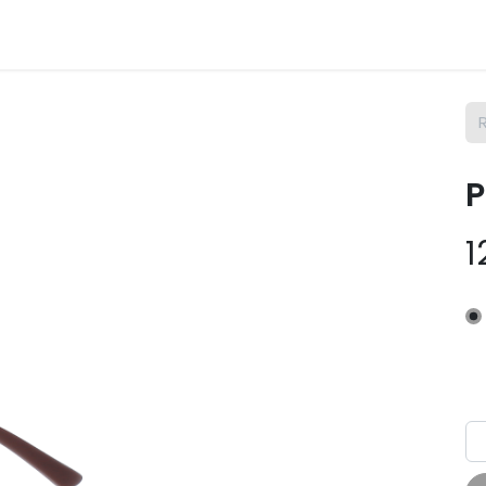
m Osix
SAV
Contact
Postes
P
1