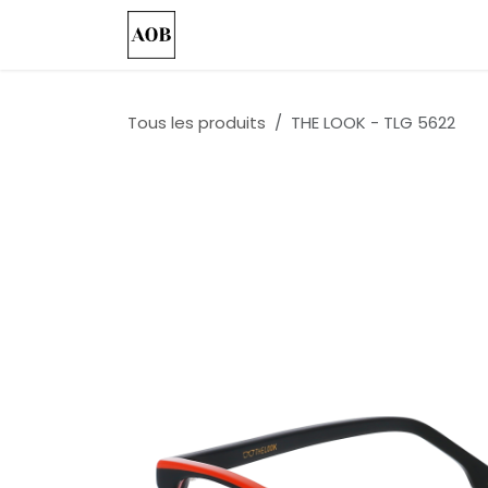
Se rendre au contenu
Accueil
Nos Collections
Custo
Tous les produits
THE LOOK - TLG 5622