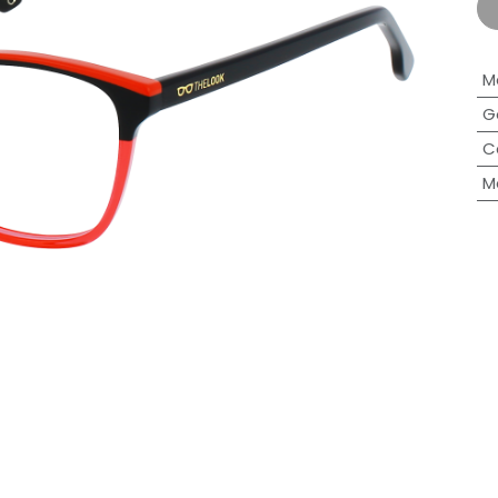
M
G
C
M