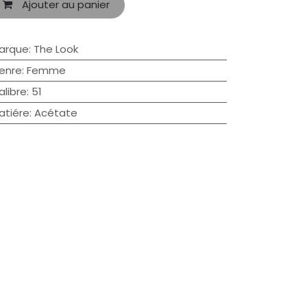
Ajouter au panier
arque
:
The Look
enre
:
Femme
alibre
:
51
atiére
:
Acétate