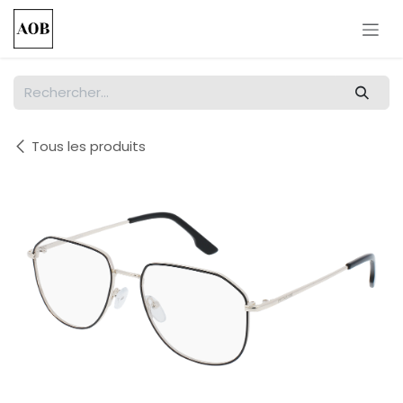
Se rendre au contenu
Tous les produits