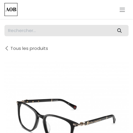
Se rendre au contenu
Tous les produits