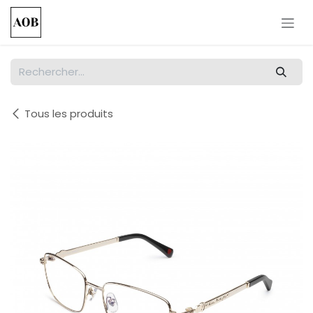
Se rendre au contenu
Tous les produits