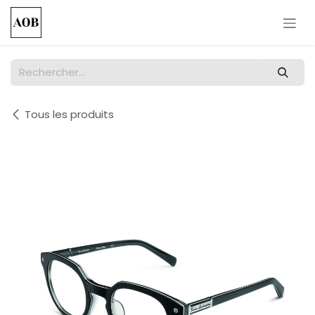
Se rendre au contenu
Tous les produits