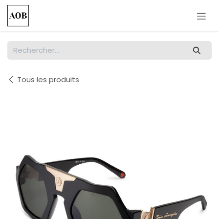
Se rendre au contenu
Tous les produits