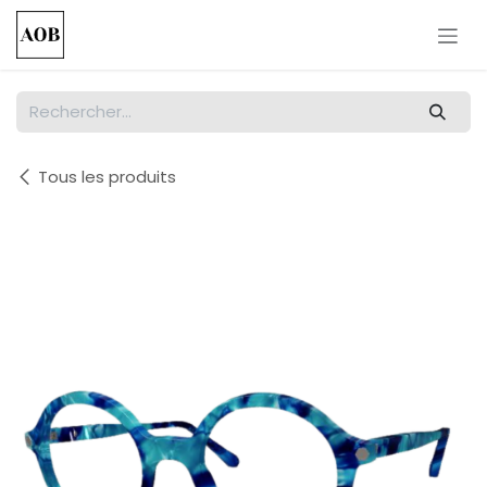
Se rendre au contenu
Tous les produits